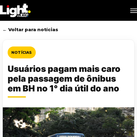
Skip
M
to
main
content
← Voltar para notícias
NOTÍCIAS
Usuários pagam mais caro
pela passagem de ônibus
em BH no 1° dia útil do ano