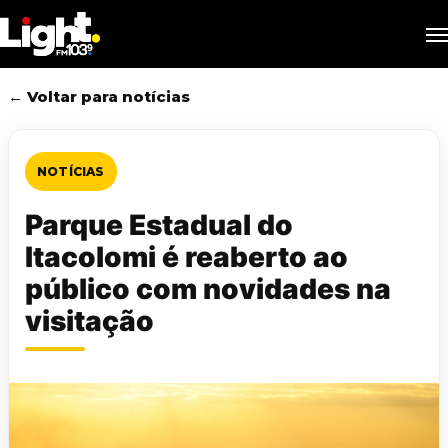
Skip
M
to
main
content
← Voltar para notícias
NOTÍCIAS
Parque Estadual do
Itacolomi é reaberto ao
público com novidades na
visitação