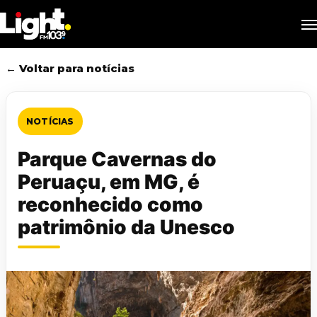
Skip
M
to
main
content
← Voltar para notícias
NOTÍCIAS
Parque Cavernas do
Peruaçu, em MG, é
reconhecido como
patrimônio da Unesco