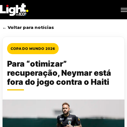
Skip
M
to
main
content
← Voltar para notícias
COPA DO MUNDO 2026
Para “otimizar”
recuperação, Neymar está
fora do jogo contra o Haiti