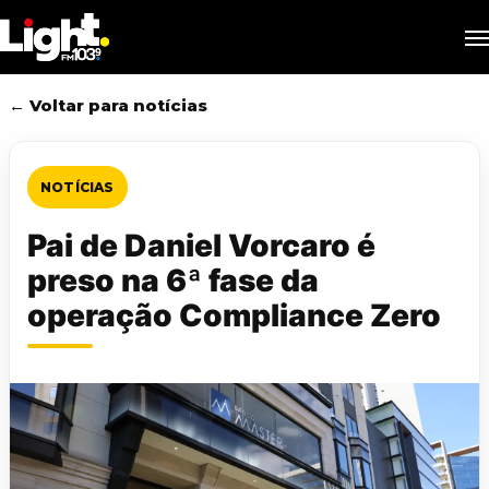
Skip
M
to
main
content
← Voltar para notícias
NOTÍCIAS
Pai de Daniel Vorcaro é
preso na 6ª fase da
operação Compliance Zero