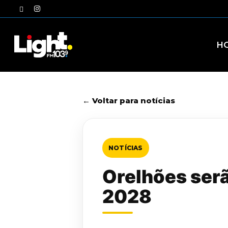
Skip
twitter
instagram
to
main
content
H
← Voltar para notícias
NOTÍCIAS
Orelhões serã
2028