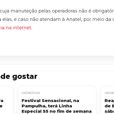
s cuja manuteção pelas operadoras não é obrigató
 a elas, e caso não atendam à Anatel, por meio da
ia na internet
.
de gostar
06/08/2026
06/08
ra
Festival Sensacional, na
Reaj
 e
Pampulha, terá Linha
de 
Especial 55 no fim de semana
sáb