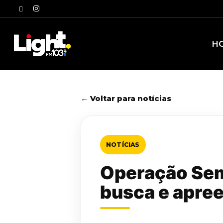
Skip
twitter
instagram
to
main
content
H
← Voltar para notícias
NOTÍCIAS
Operação Sem 
busca e apre