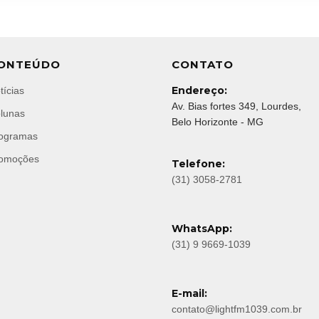
ONTEÚDO
CONTATO
Endereço:
tícias
Av. Bias fortes 349, Lourdes,
lunas
Belo Horizonte - MG
ogramas
omoções
Telefone:
(31) 3058-2781
WhatsApp:
(31) 9 9669-1039
E-mail:
contato@lightfm1039.com.br