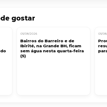
de gostar
05/08/2026
05/08
Bairros do Barreiro e de
Pro
Ibirité, na Grande BH, ficam
res
 do
sem água nesta quarta-feira
par
(5)