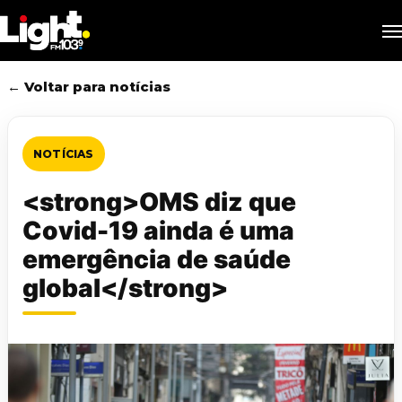
Skip
M
to
main
content
← Voltar para notícias
NOTÍCIAS
<strong>OMS diz que
Covid-19 ainda é uma
emergência de saúde
global</strong>