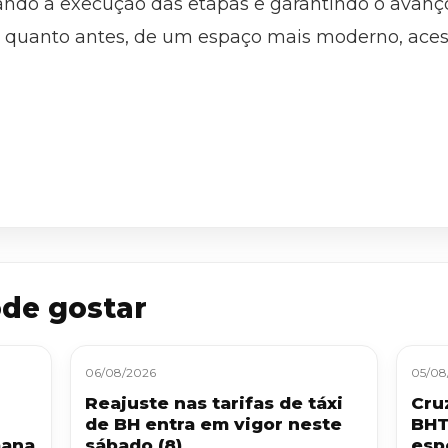
rando a execução das etapas e garantindo o avanç
 quanto antes, de um espaço mais moderno, acessív
de gostar
06/08/2026
05/08
Reajuste nas tarifas de táxi
Cru
de BH entra em vigor neste
BHT
mana
sábado (8)
esp