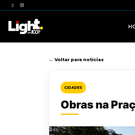
Skip
twitter
instagram
to
main
content
H
← Voltar para notícias
CIDADES
Obras na Praç