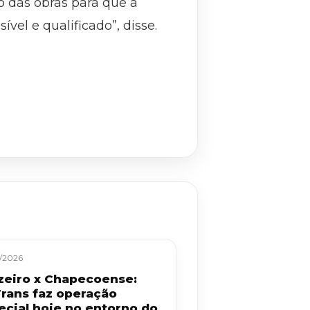
o das obras para que a
el e qualificado”, disse.
/2026
zeiro x Chapecoense:
rans faz operação
ecial hoje no entorno do