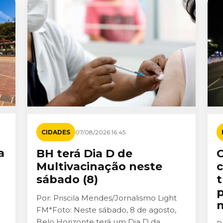
CIDADES
07/08/2026 16:45
a
BH terá Dia D de
C
Multivacinação neste
c
sábado (8)
t
p
Por: Priscila Mendes/Jornalismo Light
n
FM*Foto: Neste sábado, 8 de agosto,
Belo Horizonte terá um Dia D da