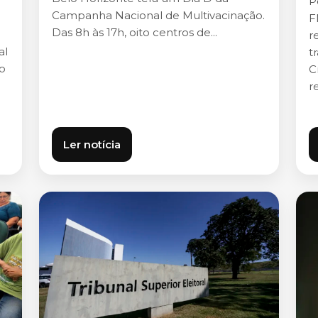
P
Campanha Nacional de Multivacinação.
F
Das 8h às 17h, oito centros de...
r
al
t
do
C
r
Ler notícia