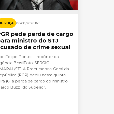
JUSTIÇA
06/08/2026 16:11
PGR pede perda de cargo
ara ministro do STJ
cusado de crime sexual
or: Felipe Pontes – repórter da
gência BrasilFoto: SERGIO
MARAL/STJ A Procuradoria-Geral da
epública (PGR) pediu nesta quinta-
eira (6) a perda de cargo do ministro
arco Buzzi, do Superior...