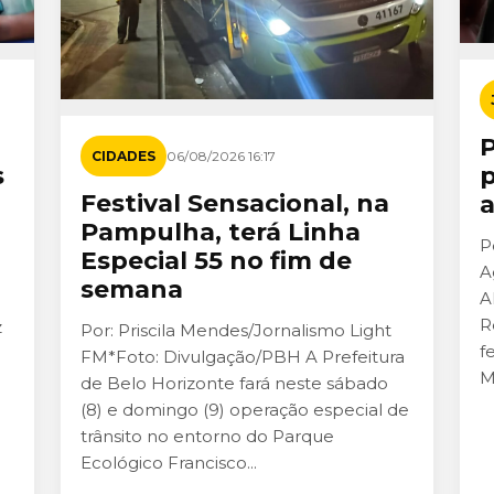
CIDADES
06/08/2026 16:17
s
p
Festival Sensacional, na
a
Pampulha, terá Linha
P
Especial 55 no fim de
A
semana
A
R
z
Por: Priscila Mendes/Jornalismo Light
f
FM*Foto: Divulgação/PBH A Prefeitura
M
de Belo Horizonte fará neste sábado
(8) e domingo (9) operação especial de
trânsito no entorno do Parque
Ecológico Francisco...