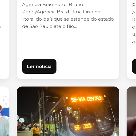
Agência BrasilFoto: Bruno
P
Peres/Agência Brasil Uma faixa no
A
litoral do país que se estende do estado
R
de São Paulo até o Rio...
s
e
u
à.
Ler notícia