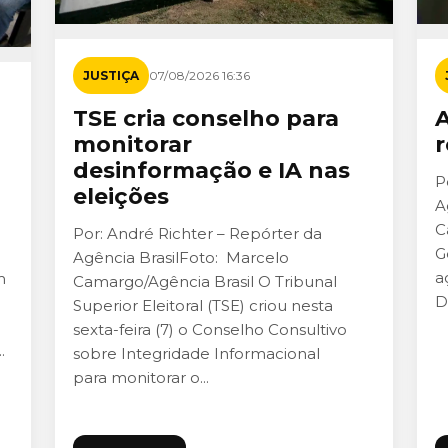
JUSTIÇA
07/08/2026 16:36
TSE cria conselho para
A
monitorar
r
desinformação e IA nas
P
eleições
A
C
Por: André Richter – Repórter da
G
Agência BrasilFoto: Marcelo
a
m
Camargo/Agência Brasil O Tribunal
D
Superior Eleitoral (TSE) criou nesta
sexta-feira (7) o Conselho Consultivo
.
sobre Integridade Informacional
para monitorar o...