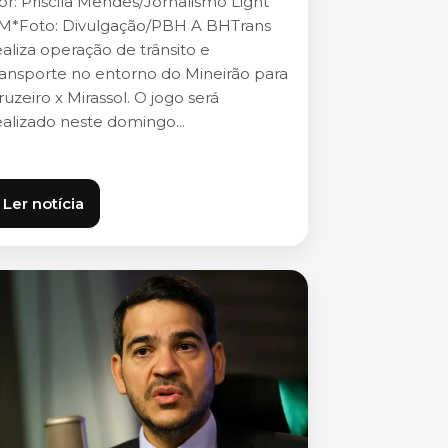
or: Priscila Mendes/Jornalismo Light
M*Foto: Divulgação/PBH A BHTrans
ealiza operação de trânsito e
ransporte no entorno do Mineirão para
ruzeiro x Mirassol. O jogo será
ealizado neste domingo...
Ler notícia