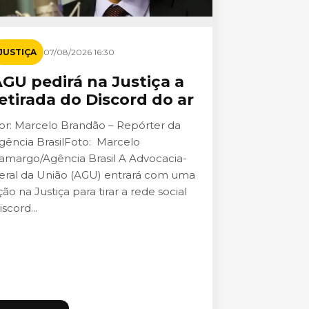
JUSTIÇA
07/08/2026 16:30
GU pedirá na Justiça a
etirada do Discord do ar
or: Marcelo Brandão – Repórter da
gência BrasilFoto: Marcelo
amargo/Agência Brasil A Advocacia-
eral da União (AGU) entrará com uma
ção na Justiça para tirar a rede social
iscord...