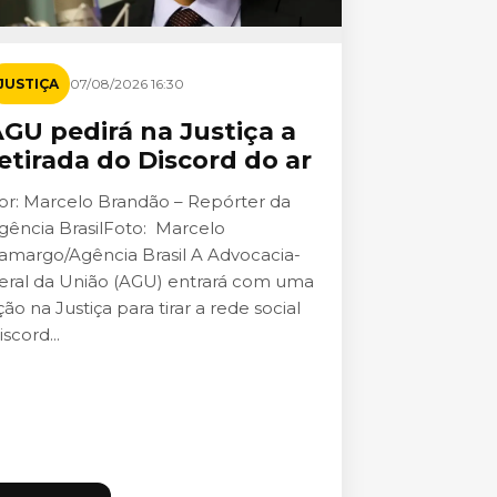
JUSTIÇA
07/08/2026 16:30
GU pedirá na Justiça a
etirada do Discord do ar
or: Marcelo Brandão – Repórter da
gência BrasilFoto: Marcelo
amargo/Agência Brasil A Advocacia-
eral da União (AGU) entrará com uma
ção na Justiça para tirar a rede social
iscord...