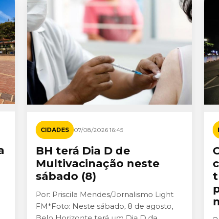
CIDADES
07/08/2026 16:45
a
BH terá Dia D de
C
Multivacinação neste
c
sábado (8)
t
p
Por: Priscila Mendes/Jornalismo Light
n
FM*Foto: Neste sábado, 8 de agosto,
Belo Horizonte terá um Dia D da