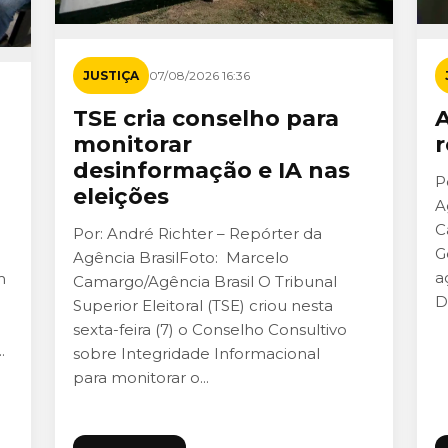
JUSTIÇA
07/08/2026 16:36
TSE cria conselho para
A
monitorar
r
desinformação e IA nas
P
eleições
A
C
Por: André Richter – Repórter da
G
Agência BrasilFoto: Marcelo
a
m
Camargo/Agência Brasil O Tribunal
D
Superior Eleitoral (TSE) criou nesta
sexta-feira (7) o Conselho Consultivo
.
sobre Integridade Informacional
para monitorar o...