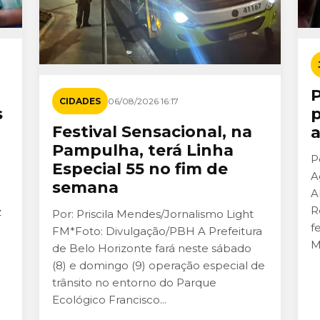
CIDADES
06/08/2026 16:17
s
p
Festival Sensacional, na
a
Pampulha, terá Linha
P
Especial 55 no fim de
A
semana
A
R
z
Por: Priscila Mendes/Jornalismo Light
f
FM*Foto: Divulgação/PBH A Prefeitura
M
de Belo Horizonte fará neste sábado
(8) e domingo (9) operação especial de
trânsito no entorno do Parque
Ecológico Francisco...