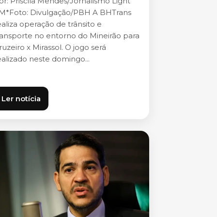
or: Priscila Mendes/Jornalismo Light
M*Foto: Divulgação/PBH A BHTrans
ealiza operação de trânsito e
ransporte no entorno do Mineirão para
ruzeiro x Mirassol. O jogo será
ealizado neste domingo...
Ler notícia