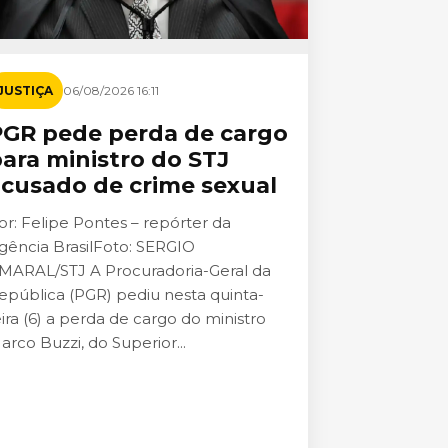
JUSTIÇA
06/08/2026 16:11
PGR pede perda de cargo
ara ministro do STJ
cusado de crime sexual
or: Felipe Pontes – repórter da
gência BrasilFoto: SERGIO
MARAL/STJ A Procuradoria-Geral da
epública (PGR) pediu nesta quinta-
eira (6) a perda de cargo do ministro
arco Buzzi, do Superior...