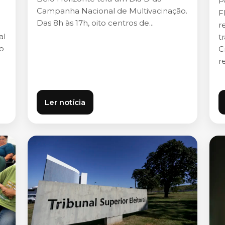
P
Campanha Nacional de Multivacinação.
F
Das 8h às 17h, oito centros de...
r
al
t
do
C
r
Ler notícia