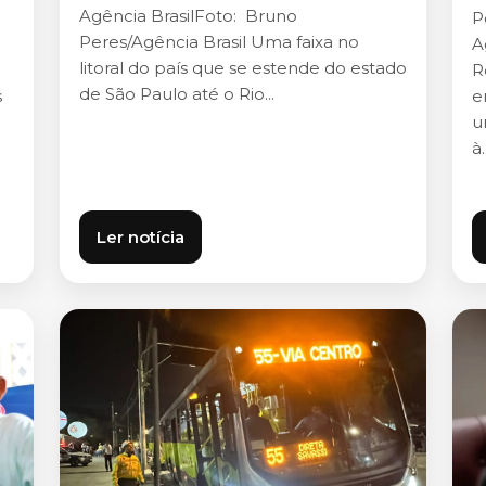
Agência BrasilFoto: Bruno
P
Peres/Agência Brasil Uma faixa no
A
litoral do país que se estende do estado
R
de São Paulo até o Rio...
s
e
u
à.
Ler notícia