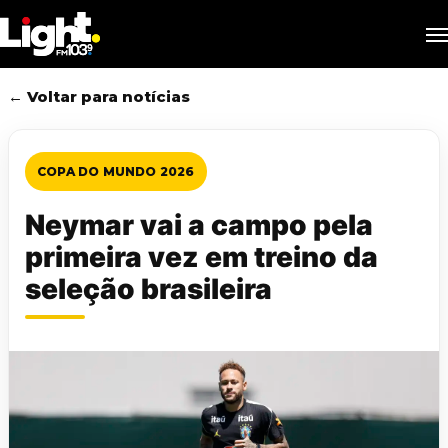
Skip
M
to
main
content
← Voltar para notícias
COPA DO MUNDO 2026
Neymar vai a campo pela
primeira vez em treino da
seleção brasileira