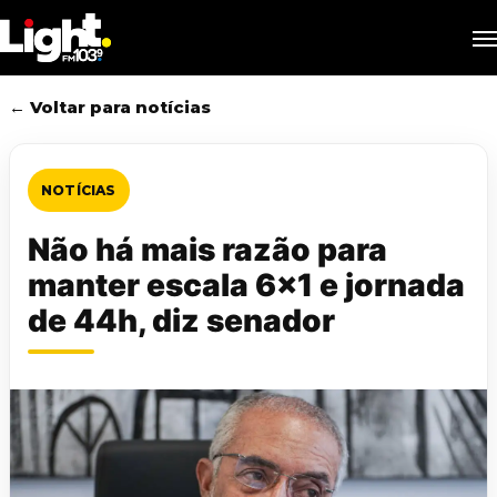
Skip
M
to
main
content
← Voltar para notícias
NOTÍCIAS
Não há mais razão para
manter escala 6×1 e jornada
de 44h, diz senador