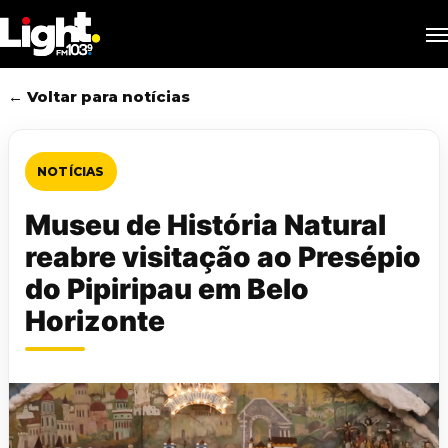
Skip
M
to
main
content
← Voltar para notícias
NOTÍCIAS
Museu de História Natural
reabre visitação ao Presépio
do Pipiripau em Belo
Horizonte