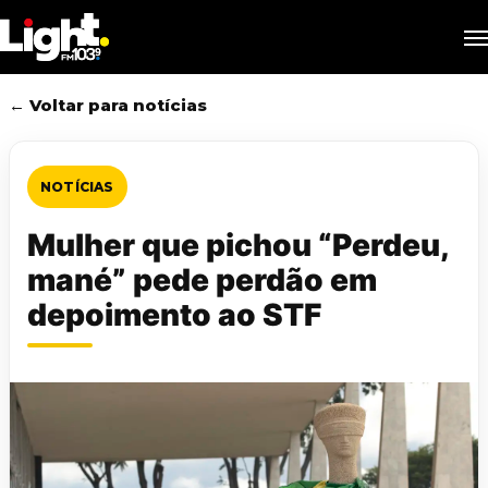
Skip
M
to
main
content
← Voltar para notícias
NOTÍCIAS
Mulher que pichou “Perdeu,
mané” pede perdão em
depoimento ao STF