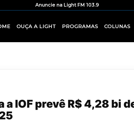
Anuncie na Light FM 103.9
OME
OUÇA A LIGHT
PROGRAMAS
COLUNAS
 a IOF prevê R$ 4,28 bi d
025