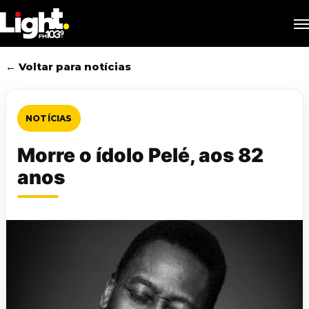
Skip
M
to
main
content
← Voltar para notícias
NOTÍCIAS
Morre o ídolo Pelé, aos 82
anos