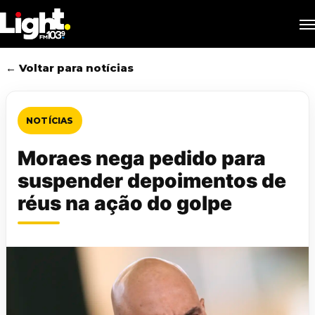
Skip
M
to
main
content
← Voltar para notícias
NOTÍCIAS
Moraes nega pedido para
suspender depoimentos de
réus na ação do golpe