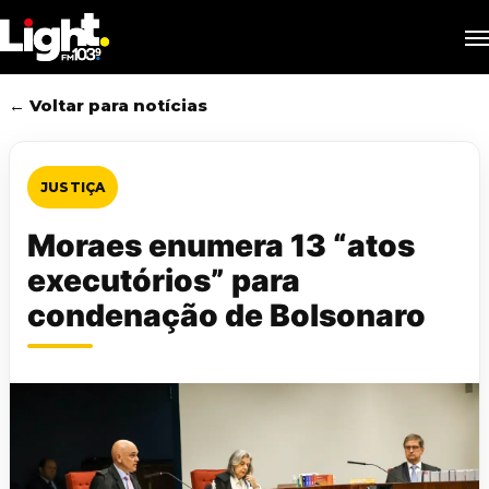
Skip
M
to
main
content
← Voltar para notícias
JUSTIÇA
Moraes enumera 13 “atos
executórios” para
condenação de Bolsonaro