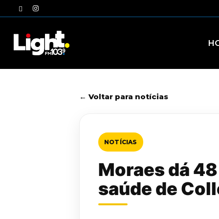
Skip
twitter
instagram
to
main
content
H
← Voltar para notícias
NOTÍCIAS
Moraes dá 48 
saúde de Coll