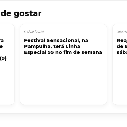
de gostar
06/08/2026
06/08
ra
Festival Sensacional, na
Reaj
 e
Pampulha, terá Linha
de 
Especial 55 no fim de semana
sáb
(9)