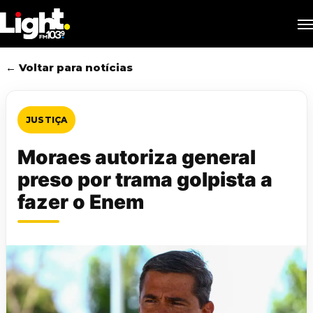
Skip
M
to
main
content
← Voltar para notícias
JUSTIÇA
Moraes autoriza general
preso por trama golpista a
fazer o Enem