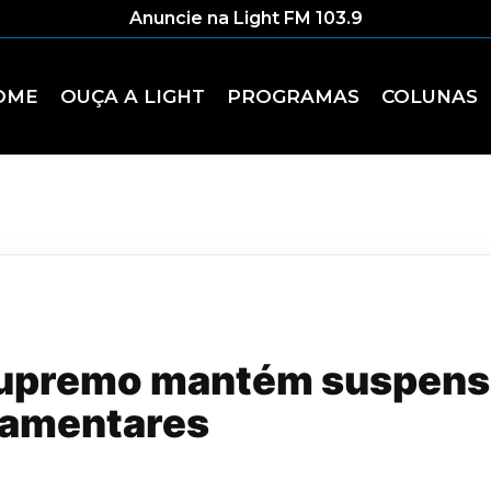
Anuncie na Light FM 103.9
OME
OUÇA A LIGHT
PROGRAMAS
COLUNAS
Supremo mantém suspens
lamentares