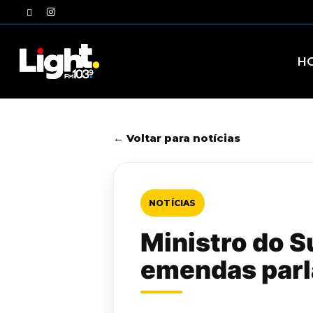
Skip
twitter
instagram
to
main
content
H
← Voltar para notícias
NOTÍCIAS
Ministro do 
emendas par