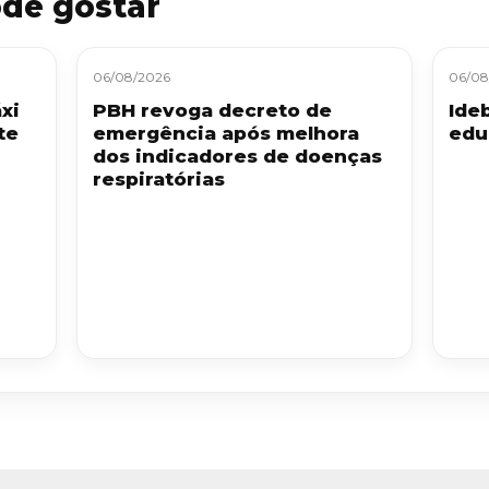
de gostar
06/08/2026
06/08
xi
PBH revoga decreto de
Ide
te
emergência após melhora
edu
dos indicadores de doenças
respiratórias