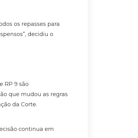
todos os repasses para
spensos”, decidiu o
e RP 9 são
ução que mudou as regras
ção da Corte.
decisão continua em