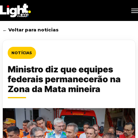
Skip
M
to
main
content
← Voltar para notícias
NOTÍCIAS
Ministro diz que equipes
federais permanecerão na
Zona da Mata mineira