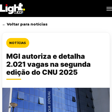
Skip
M
to
main
content
← Voltar para notícias
NOTÍCIAS
MGI autoriza e detalha
2.021 vagas na segunda
edição do CNU 2025