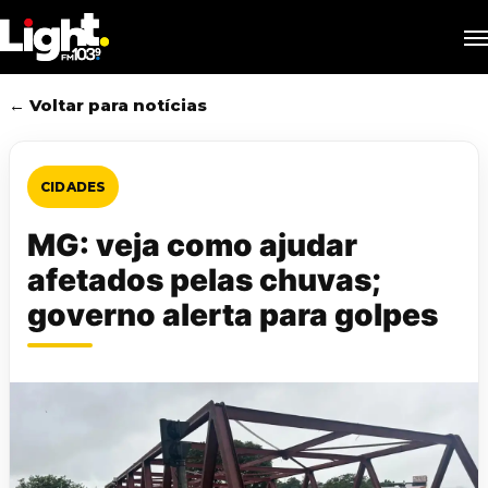
Skip
M
to
main
content
← Voltar para notícias
CIDADES
MG: veja como ajudar
afetados pelas chuvas;
governo alerta para golpes