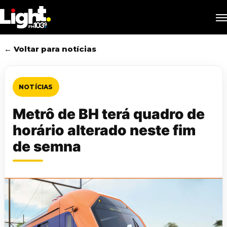
Skip
M
to
main
content
← Voltar para notícias
NOTÍCIAS
Metrô de BH terá quadro de
horário alterado neste fim
de semna