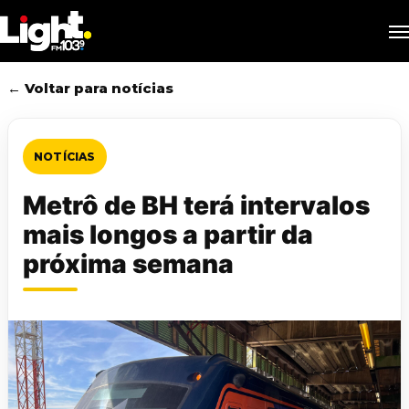
Skip
M
to
main
content
← Voltar para notícias
NOTÍCIAS
Metrô de BH terá intervalos
mais longos a partir da
próxima semana