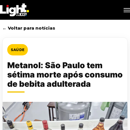
Skip
M
to
main
content
← Voltar para notícias
SAÚDE
Metanol: São Paulo tem
sétima morte após consumo
de bebita adulterada