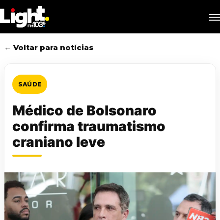
Skip
M
to
main
content
← Voltar para notícias
SAÚDE
Médico de Bolsonaro
confirma traumatismo
craniano leve