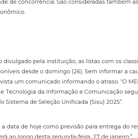
ade de concorrência. São consideradas também as 
conômico.
 divulgado pela instituição, as listas com os cla
poníveis desde o domingo (26). Sem informar a ca
revista um comunicado informando o atraso. “O M
 de Tecnologia da Informação e Comunicação seg
do Sistema de Seleção Unificada (Sisu) 2025”.
a data de hoje como previsão para entrega do re
erá ao longo desta segunda-feira, 27 de janeiro.”