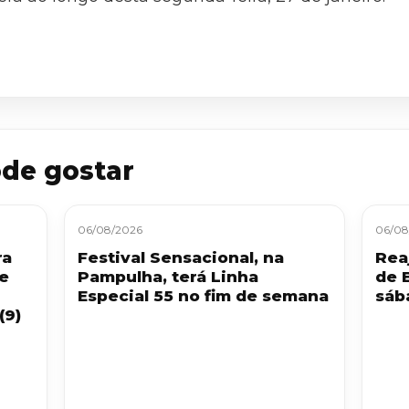
de gostar
06/08/2026
06/08
ra
Festival Sensacional, na
Reaj
 e
Pampulha, terá Linha
de 
Especial 55 no fim de semana
sáb
(9)