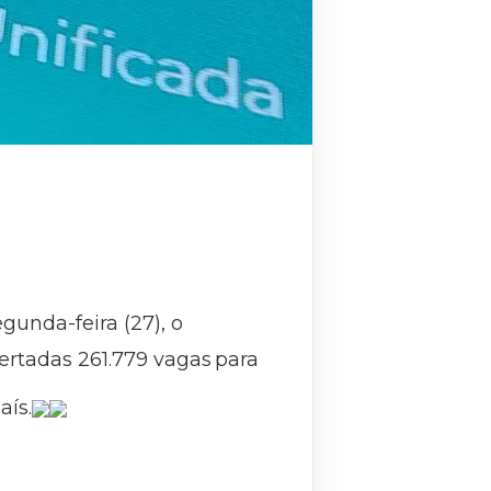
unda-feira (27), o
ertadas 261.779 vagas para
aís.