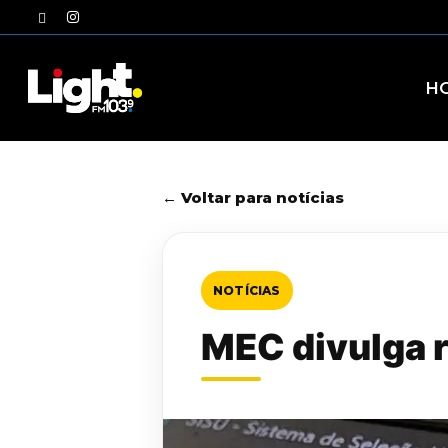
Skip
twitter
instagram
to
main
content
H
← Voltar para notícias
NOTÍCIAS
MEC divulga r