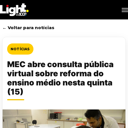
Skip
M
to
main
content
← Voltar para notícias
NOTÍCIAS
MEC abre consulta pública
virtual sobre reforma do
ensino médio nesta quinta
(15)