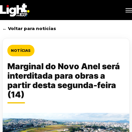
Skip
M
to
main
content
← Voltar para notícias
NOTÍCIAS
Marginal do Novo Anel será
interditada para obras a
partir desta segunda-feira
(14)