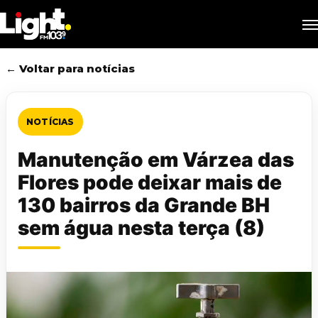
Skip
M
to
main
content
← Voltar para notícias
NOTÍCIAS
Manutenção em Várzea das
Flores pode deixar mais de
130 bairros da Grande BH
sem água nesta terça (8)