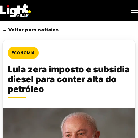
Skip
M
to
main
content
← Voltar para notícias
ECONOMIA
Lula zera imposto e subsidia
diesel para conter alta do
petróleo