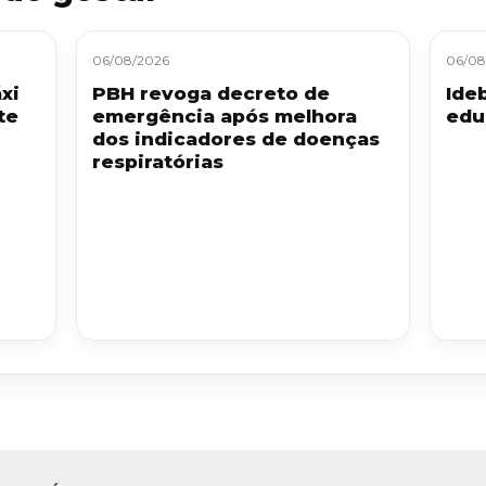
06/08/2026
06/08
xi
PBH revoga decreto de
Ide
te
emergência após melhora
edu
dos indicadores de doenças
respiratórias