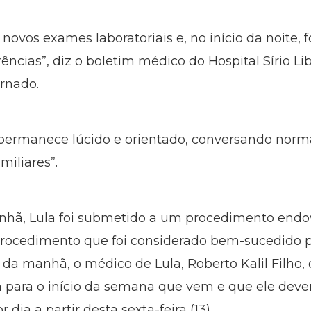
 novos exames laboratoriais e, no início da noite, f
ências”, diz o boletim médico do Hospital Sírio Lib
ernado.
a permanece lúcido e orientado, conversando norm
miliares”.
manhã, Lula foi submetido a um procedimento endo
procedimento que foi considerado bem-sucedido 
e da manhã, o médico de Lula, Roberto Kalil Filho, 
 para o início da semana que vem e que ele dever
ia a partir desta sexta-feira (13).