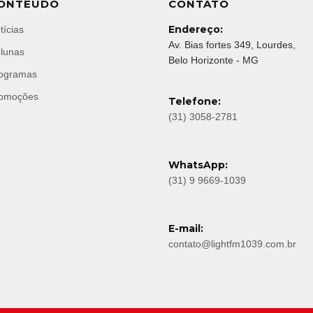
ONTEÚDO
CONTATO
Endereço:
tícias
Av. Bias fortes 349, Lourdes,
lunas
Belo Horizonte - MG
ogramas
omoções
Telefone:
(31) 3058-2781
WhatsApp:
(31) 9 9669-1039
E-mail:
contato@lightfm1039.com.br