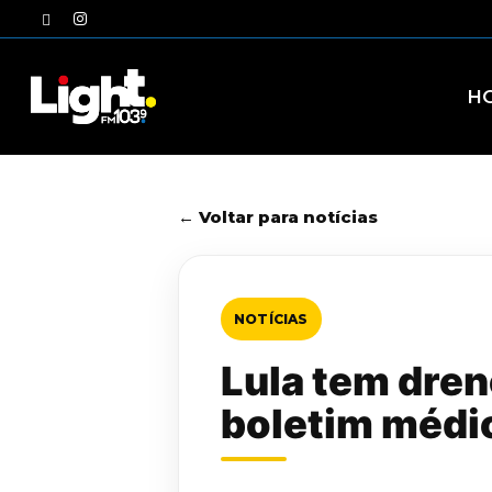
Skip
twitter
instagram
to
main
content
H
← Voltar para notícias
NOTÍCIAS
Lula tem dren
boletim médi