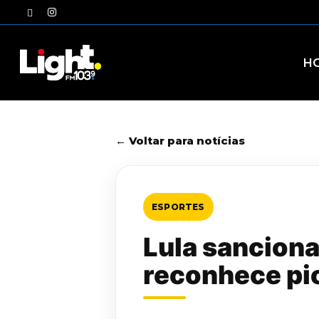
Skip
twitter
instagram
to
main
content
H
← Voltar para notícias
ESPORTES
Lula sanciona
reconhece pi