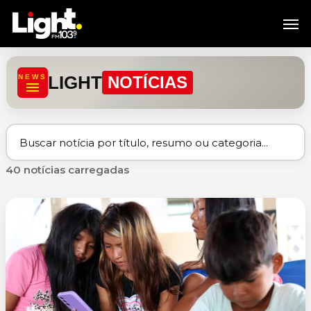
Skip
Men
to
main
content
LIGHT
NEWS
NOTÍCIAS
40 notícias carregadas