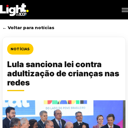
Skip
M
to
main
content
← Voltar para notícias
NOTÍCIAS
Lula sanciona lei contra
adultização de crianças nas
redes