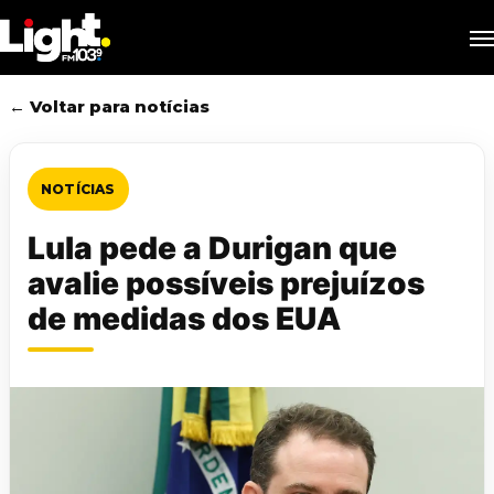
Skip
M
to
main
content
← Voltar para notícias
NOTÍCIAS
Lula pede a Durigan que
avalie possíveis prejuízos
de medidas dos EUA