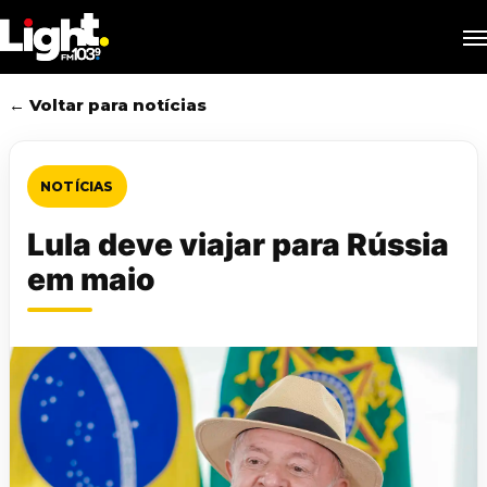
Skip
M
to
main
content
← Voltar para notícias
NOTÍCIAS
Lula deve viajar para Rússia
em maio