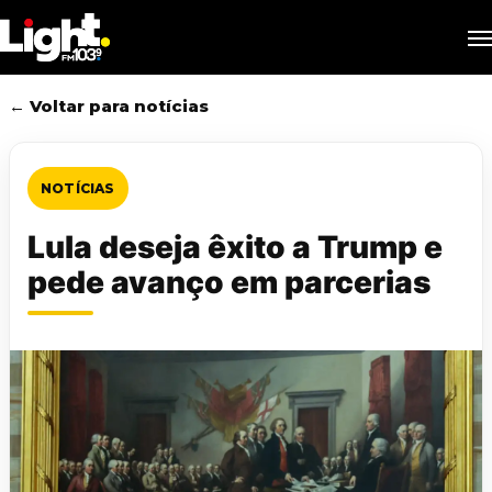
Skip
M
to
main
content
← Voltar para notícias
NOTÍCIAS
Lula deseja êxito a Trump e
pede avanço em parcerias