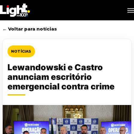
Skip
M
to
main
content
← Voltar para notícias
NOTÍCIAS
Lewandowski e Castro
anunciam escritório
emergencial contra crime