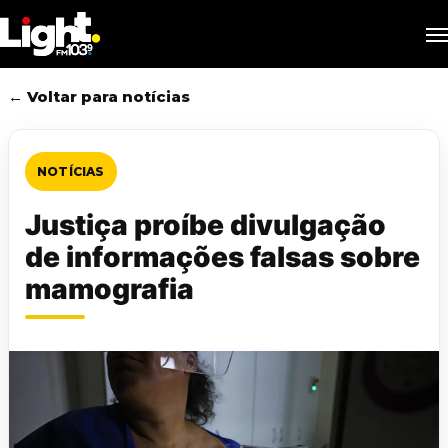
Skip
M
to
main
content
← Voltar para notícias
NOTÍCIAS
Justiça proíbe divulgação
de informações falsas sobre
mamografia