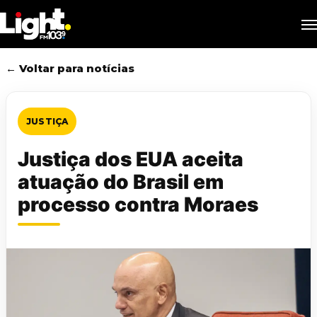
Skip
M
to
main
content
← Voltar para notícias
JUSTIÇA
Justiça dos EUA aceita
atuação do Brasil em
processo contra Moraes