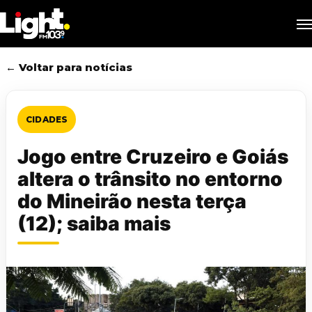
Skip
M
to
main
content
← Voltar para notícias
CIDADES
Jogo entre Cruzeiro e Goiás
altera o trânsito no entorno
do Mineirão nesta terça
(12); saiba mais