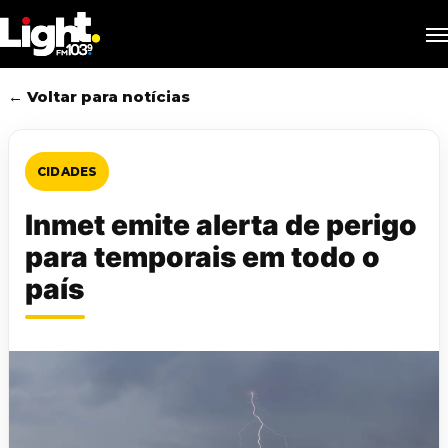
Skip
M
to
main
content
← Voltar para notícias
CIDADES
Inmet emite alerta de perigo
para temporais em todo o
país