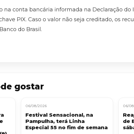
o na conta bancária informada na Declaração do 
 chave PIX. Caso o valor não seja creditado, os rec
Banco do Brasil.
de gostar
06/08/2026
06/08
ra
Festival Sensacional, na
Reaj
 e
Pampulha, terá Linha
de 
Especial 55 no fim de semana
sáb
(9)