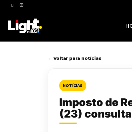
Skip
twitter
instagram
to
main
content
H
← Voltar para notícias
NOTÍCIAS
Imposto de Re
(23) consulta