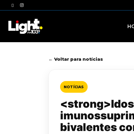
Skip
twitter
instagram
to
main
content
H
← Voltar para notícias
NOTÍCIAS
<strong>Idos
imunossuprim
bivalentes c