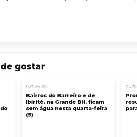
de gostar
05/08/2026
05/08
Bairros do Barreiro e de
Pro
Ibirité, na Grande BH, ficam
res
 do
sem água nesta quarta-feira
par
(5)