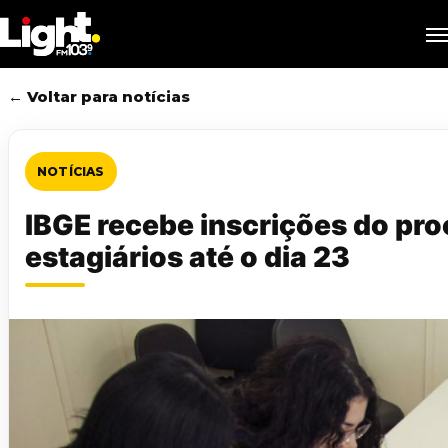
Skip
M
to
main
content
← Voltar para notícias
NOTÍCIAS
IBGE recebe inscrições do pro
estagiários até o dia 23