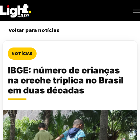
Skip
M
to
main
content
← Voltar para notícias
NOTÍCIAS
IBGE: número de crianças
na creche triplica no Brasil
em duas décadas